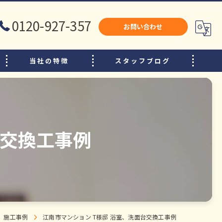
0120-927-357
お問い合わせ
当社の特徴
スタッフブログ
犬山市のリフォーム
江南市のリフォーム
小牧市のリフォーム
台交換工事例
水廻り
内装
増改築
施工事例
江南市マンション T様邸 浴室、洗面台交換工事例