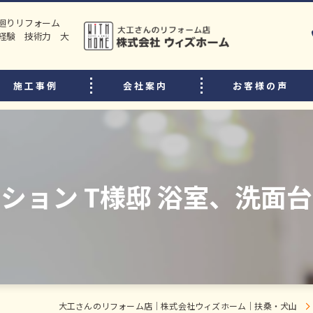
水廻りリフォーム
経験 技術力 大
施工事例
会社案内
お客様の声
選ばれる理由
リフォームの流れ
中古住宅購入後のリフォームのポイント
ション T様邸 浴室、洗面
よくある質問
スタッフ・職人紹介
大工さんのリフォーム店｜株式会社ウィズホーム｜扶桑・犬山